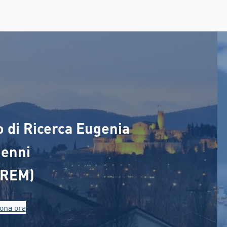
ro di Ricerca Eugenia
enni
CREM)
ona ora