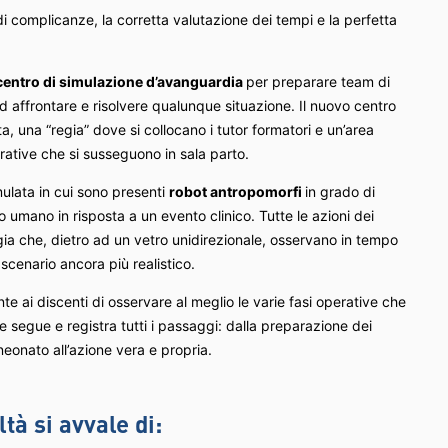
 di complicanze, la corretta valutazione dei tempi e la perfetta
centro di simulazione d’avanguardia
per preparare team di
ad affrontare e risolvere qualunque situazione. Il nuovo centro
ta, una “regia” dove si collocano i tutor formatori e un’area
erative che si susseguono in sala parto.
simulata in cui sono presenti
robot antropomorfi
in grado di
po umano in risposta a un evento clinico. Tutte le azioni dei
regia che, dietro ad un vetro unidirezionale, osservano in tempo
 scenario ancora più realistico.
te ai discenti di osservare al meglio le varie fasi operative che
 segue e registra tutti i passaggi: dalla preparazione dei
 neonato all’azione vera e propria.
tà si avvale di: