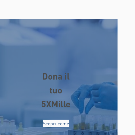
Dona il
tuo
5XMille
Scopri come