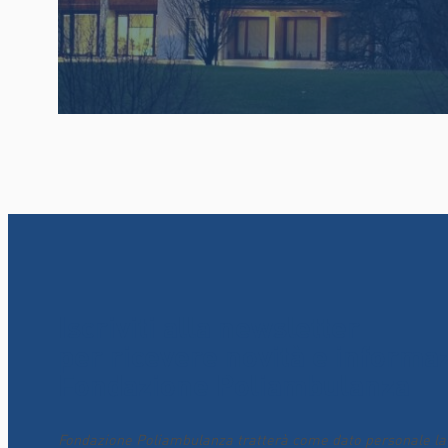
Iscriviti alla newsletter
per ricevere novità e informa
Fondazione Poliambulanza
Fondazione Poliambulanza tratterà come dato personale la t