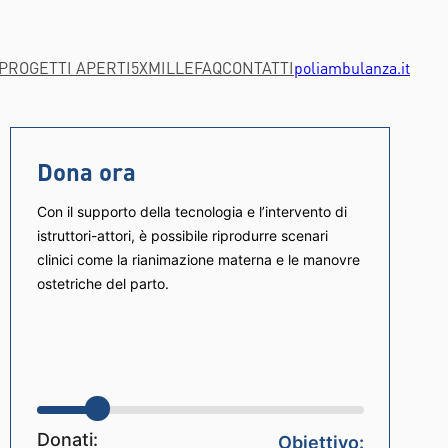
PROGETTI APERTI
5XMILLE
FAQ
CONTATTI
poliambulanza.it
Dona ora
Con il supporto della tecnologia e l’intervento di
istruttori-attori, è possibile riprodurre scenari
clinici come la rianimazione materna e le manovre
ostetriche del parto.
18.04%
€10.825
6
Raccolto
Donati
Donatori
Donati:
Obiettivo: