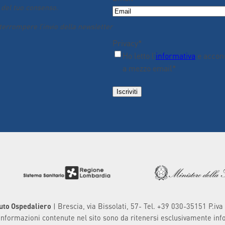
m
 del tuo consenso.
e
nterrompere l’invio della newsletter
Privacy
*
Ho letto l’
informativa
e accons
a mezzo email*
uto Ospedaliero
| Brescia, via Bissolati, 57- Tel. +39 030-35151 P.
 informazioni contenute nel sito sono da ritenersi esclusivamente inf