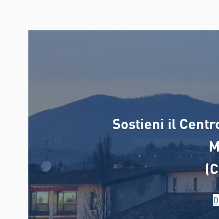
Sostieni il Cent
M
(
D